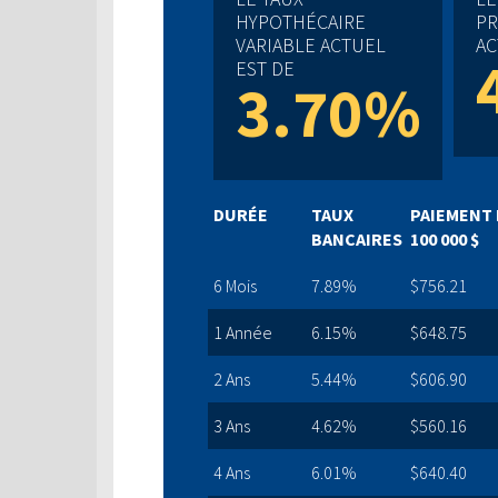
HYPOTHÉCAIRE
PR
VARIABLE ACTUEL
AC
EST DE
3.70%
DURÉE
TAUX
PAIEMENT 
BANCAIRES
100 000 $
6 Mois
7.89%
$756.21
1 Année
6.15%
$648.75
2 Ans
5.44%
$606.90
3 Ans
4.62%
$560.16
4 Ans
6.01%
$640.40