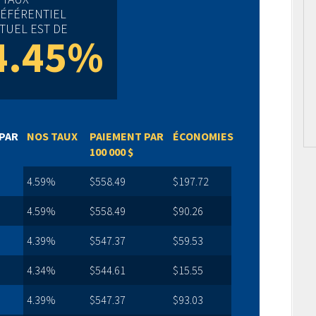
ÉFÉRENTIEL
TUEL EST DE
4.45%
PAR
NOS TAUX
PAIEMENT PAR
ÉCONOMIES
100 000 $
4.59%
$558.49
$197.72
4.59%
$558.49
$90.26
4.39%
$547.37
$59.53
4.34%
$544.61
$15.55
4.39%
$547.37
$93.03