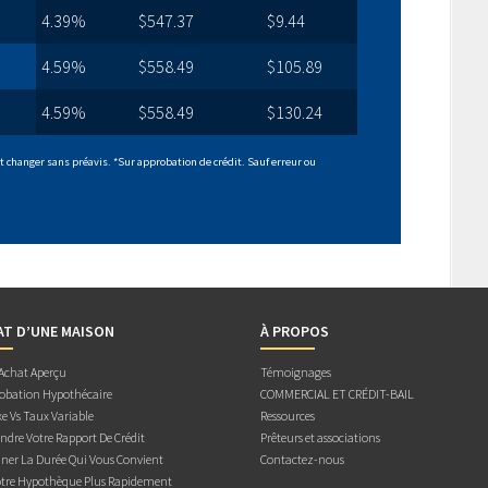
4.39%
$547.37
$9.44
4.59%
$558.49
$105.89
4.59%
$558.49
$130.24
 changer sans préavis. *Sur approbation de crédit. Sauf erreur ou
AT D’UNE MAISON
À PROPOS
 Achat Aperçu
Témoignages
obation Hypothécaire
COMMERCIAL ET CRÉDIT-BAIL
e Vs Taux Variable
Ressources
dre Votre Rapport De Crédit
Prêteurs et associations
ner La Durée Qui Vous Convient
Contactez-nous
otre Hypothèque Plus Rapidement