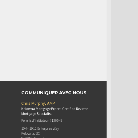
COMMUNIQUER AVEC NOUS
Chris Murphy, AMP
Kelowna Mortgage Expert, Certified Reverse
Mortgage Specialist
Permis d’initiateur #136549
104 - 1912 Enterprise Way
Kelowna, BC