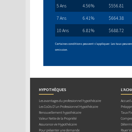
5 Ans
4.56%
$556.81
7 Ans
6.41%
$664.38
10 Ans
6.81%
$688.72
Certaines conditions peuvent s'appliquer. Les taux peuvent
omission.
HYPOTHÈQUES
L’ACH
Les avantages du professionnel hypothécaire
Accueil
Les Coûts D’un Professionnel Hypothécaire
Préappr
Renouvellement hypothécaire
Taux Fix
Valeur Nette de la Propriété
Compren
Assurance vie Hypothécaire
Détermi
Pour présenter une demande
Payer V