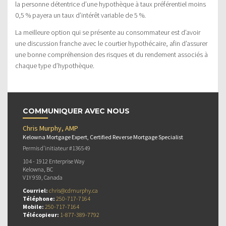
la personne détentrice d’une hypothèque à taux préférentiel moins
0,5 % payera un taux d’intérêt variable de 5 %.
La meilleure option qui se présente au consommateur est d’avoir
une discussion franche avec le courtier hypothécaire, afin d’assurer
une bonne compréhension des risques et du rendement associés à
chaque type d’hypothèque.
COMMUNIQUER AVEC NOUS
Chris Murphy, AMP
Kelowna Mortgage Expert, Certified Reverse Mortgage Specialist
Permis d’initiateur #136549
104 - 1912 Enterprise Way
Kelowna, BC
V1Y 9S9, Canada
Courriel:
chris@cdmurphy.ca
Téléphone:
250-717-7164
Mobile:
250-717-7164
Télécopieur:
1-877-389-7792